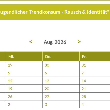
"jugendlicher Trendkonsum - Rausch & Identität"
<
>
Aug. 2026
Mi.
Do.
Fr.
29
30
31
5
6
7
12
13
14
19
20
21
26
27
28
2
3
4