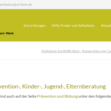
hambulanz@cd-bonn.de
Einrichtungen
Hilfe-Finder und Selbsttests
Aktuel
Fachambulanz Sucht
Hilfefinder
Ambulante Suchthilfe Bonn - Kooperation von C
Klinik im Wingert
Alkohol-Selbsttest
Ergotherapie
Selbsttest - Medikamentenabhängigk
update
Diamorphinambulanz
ention-, Kinder-, Jugend-, Elternberatung
Villa Noah
nd auch auf der Seite
Prävention und Bildung
unter den folgenden