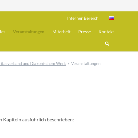
Navigation
Interner Bereich
überspring
les
Veranstaltungen
Mitarbeit
Presse
Kontakt
aritasverband und Diakonischem Werk
Veranstaltungen
eit
 Kapiteln ausführlich beschrieben: