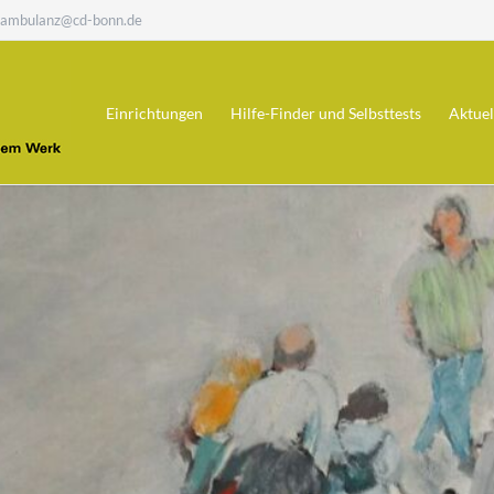
hambulanz@cd-bonn.de
Einrichtungen
Hilfe-Finder und Selbsttests
Aktuel
Fachambulanz Sucht
Hilfefinder
Klinik im Wingert
Alkohol-Selbsttest
Ergotherapie
Selbsttest - Medikamentenabhängigk
update
Diamorphinambulanz
Villa Noah