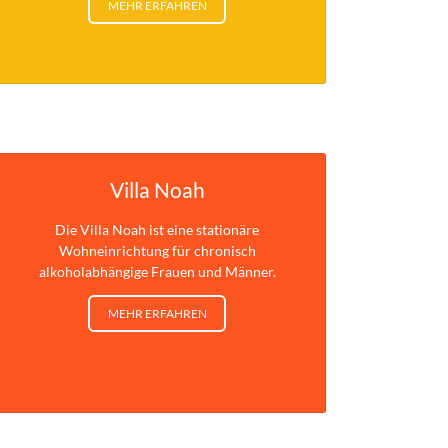
MEHR ERFAHREN
Villa Noah
Die Villa Noah ist eine stationäre
Wohneinrichtung für chronisch
alkoholabhängige Frauen und Männer.
MEHR ERFAHREN