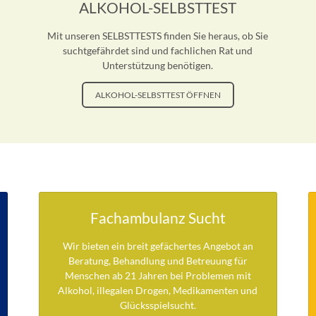
ALKOHOL-SELBSTTEST
Mit unseren SELBSTTESTS finden Sie heraus, ob Sie
suchtgefährdet sind und fachlichen Rat und
Unterstützung benötigen.
ALKOHOL-SELBSTTEST ÖFFNEN
Fachambulanz Sucht
Wir bieten ein breit gefächertes Angebot an
Beratung, Behandlung und Betreuung für
Menschen ab 21 Jahren bei Problemen mit
Alkohol, illegalen Drogen, Medikamenten und
Glücksspielsucht.