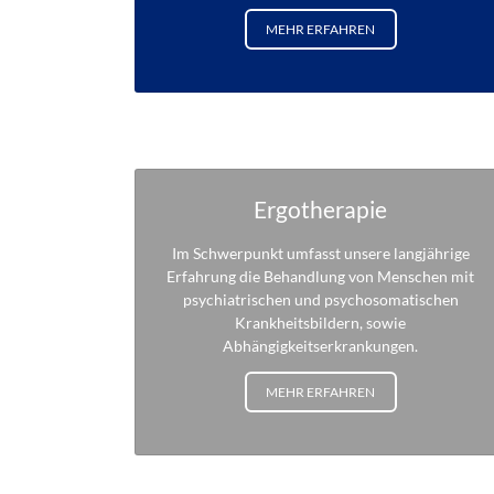
MEHR ERFAHREN
Ergotherapie
Im Schwerpunkt umfasst unsere langjährige
Erfahrung die Behandlung von Menschen mit
psychiatrischen und psychosomatischen
Krankheitsbildern, sowie
Abhängigkeitserkrankungen.
MEHR ERFAHREN