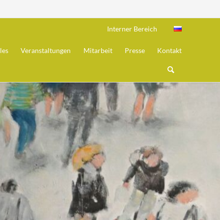
Navigation
Interner Bereich
überspring
les
Veranstaltungen
Mitarbeit
Presse
Kontakt
eit