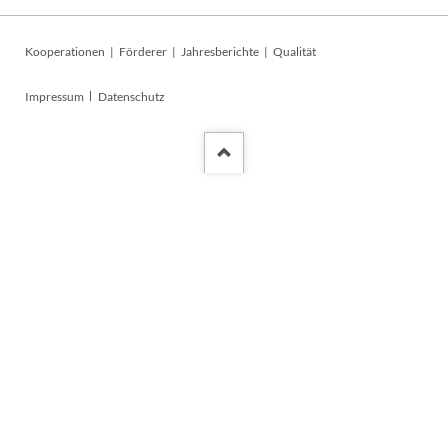
Navigation
Kooperationen
Förderer
Jahresberichte
Qualität
überspringen
Navigation
Impressum
Datenschutz
überspringen