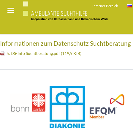
Interner Bereich
Informationen zum Datenschutz Suchtberatung
5. DS-Info Suchtberatung.pdf
(119,9 KiB)