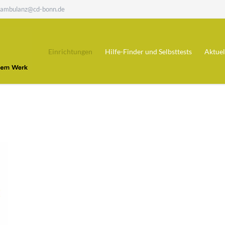
hambulanz@cd-bonn.de
Einrichtungen
Hilfe-Finder und Selbsttests
Aktuel
Fachambulanz Sucht
Hilfefinder
Klinik im Wingert
Alkohol-Selbsttest
Ergotherapie
Selbsttest - Medikamentenabhängigk
update
Diamorphinambulanz
Villa Noah