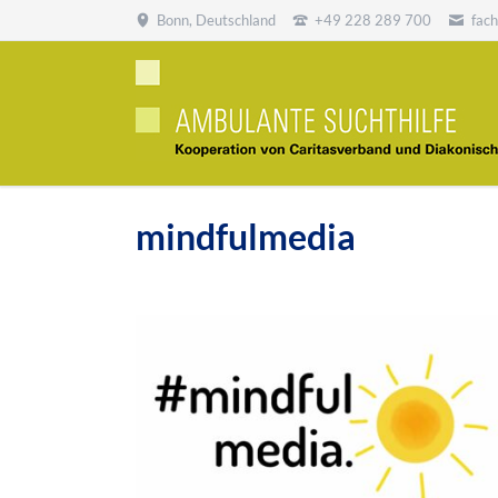
Bonn, Deutschland
+49 228 289 700
fac
SUCHEN
mindfulmedia